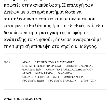
πρωτιές στην ανακύκλωση. Η επιλογή των
Λειψών με αυστηρά κριτήρια ώστε να
αποτελέσουν το «σπίτι» του σπουδαιότερου
καταφυγίου θαλάσσιας ζωής σε διεθνές επίπεδο,
δικαιώνουν τη στρατηγική της αειφόρου
ανάπτυξης του νησιού», δήλωσε αναφορικά με
την τιμητική επίσκεψη στο νησί ο κ. Μάγγος.
TAGS
ΑΙΓΑΊΟ
ΒΑΣΊΛΙΣΣΑ ΣΟΦΊΑ ΤΗΣ ΙΣΠΑΝΊΑΣ
ΕΠΊΣΗΜΗ ΕΠΊΣΚΕΨΗ ΒΑΣΊΛΙΣΣΑΣ
ΕΠΊΣΚΕΨΗ ΒΑΣΊΛΙΣΣΑΣ
ΘΑΛΆΣΣΙΑ ΖΩΉ
ΚΑΤΑΦΎΓΙΟ ΘΑΛΆΣΣΙΑΣ ΖΩΉΣ ΑΙΓΑΊΟΥ
ΛΕΙΨΟΊ
ΝΗΣΙΆ ΑΙΓΑΊΟΥ
ΟΙΚΟΛΟΓΊΑ
ΟΙΚΟΛΟΓΙΚΈΣ ΠΡΩΤΟΒΟΥΛΊΕΣ
ΌΜΟΡΦΑ ΝΗΣΙΆ
ΠΡΟΣΤΑΣΊΑ ΖΏΩΝ
ΠΡΟΣΤΑΣΊΑ ΘΑΛΑΣΣΏΝ
ΣΠΆΝΙΑ ΖΏΑ
WHAT'S YOUR REACTION?