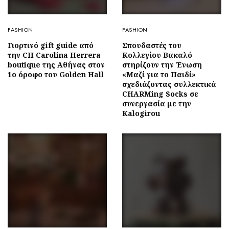
FASHION
FASHION
Γιορτινό gift guide από
Σπουδαστές του
την CH Carolina Herrera
Κολλεγίου Βακαλό
boutique της Αθήνας στον
στηρίζουν την Ένωση
1ο όροφο του Golden Hall
«Μαζί για το Παιδί»
σχεδιάζοντας συλλεκτικά
CHARMing Socks σε
συνεργασία με την
Kalogirou