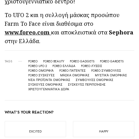
χριστουγεννιάτικο δέντρο!
Το UFO 2 και η συλλογή μάσκας προσώπου
Farm To Face είναι διαθέσιμα στο
www.foreo.com
και αποκλειστικά στα
Sephora
στην Ελλάδα.
TAGS
FOREO
FOREO BEAUTY
FOREO GADGETS
FOREO GARDETS
FOREO UFO 2
FOREO ΕΛΛΆΔΑ
FOREO ΛΎΣΕΙΣ
FOREO ΟΜΟΡΦΙΆ
FOREO ΠΑΤΈΝΤΕΣ
FOREO ΣΥΜΒΟΥΛΈΣ
FOREO ΣΥΣΚΕΥΈΣ
ΜΆΣΚΑ ΟΜΟΡΦΙΆΣ
ΜΥΣΤΙΚΆ ΟΜΟΡΦΙΆΣ
ΝΈΑ ΠΡΟΪΌΝΤΑ ΟΜΟΡΦΙΆΣ
ΣΥΜΒΟΥΛΈΣ ΟΜΟΡΦΙΆΣ
ΣΥΣΚΕΥΈΣ ΟΜΟΡΦΙΆΣ
ΣΥΣΚΕΥΈΣ ΠΕΡΙΠΟΊΗΣΗΣ
ΧΡΙΣΤΟΥΓΕΝΝΙΆΤΙΚΑ ΔΏΡΑ
WHAT'S YOUR REACTION?
EXCITED
HAPPY