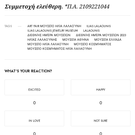
Συμμετοχή ελεύθερη.
*Π.Α. 2109221044
TAGS
ART FAIR ΜΟΥΣΕΊΟ ΗΛΊΑ ΛΑΛΑΟΎΝΗ
ILIAS LALAOUNIS
ILIAS LALAOUNIS JEWELRY MUSEUM
LALAOUNIS
ΔΙΕΘΝΉΣ ΗΜΈΡΑ ΜΟΥΣΕΊΩΝ
ΔΙΕΘΝΉΣ ΗΜΈΡΑ ΜΟΥΣΕΊΩΝ 2023
ΗΛΊΑΣ ΛΑΛΑΟΎΝΗΣ
ΜΟΥΣΕΊΑ ΑΘΉΝΑ
ΜΟΥΣΕΊΑ ΕΛΛΆΔΑ
ΜΟΥΣΕΊΟ ΗΛΊΑ ΛΑΛΑΟΎΝΗ
ΜΟΥΣΕΊΟ ΚΟΣΜΉΜΑΤΟΣ
ΜΟΥΣΕΊΟ ΚΟΣΜΉΜΑΤΟΣ ΗΛΊΑ ΛΑΛΑΟΎΝΗ
WHAT'S YOUR REACTION?
EXCITED
HAPPY
0
0
IN LOVE
NOT SURE
0
0