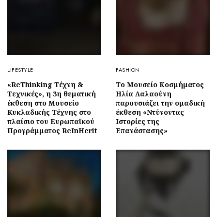
LIFESTYLE
FASHION
«ReThinking Τέχνη &
Το Μουσείο Κοσμήματος
Τεχνικές», η 3η θεματική
Ηλία Λαλαούνη
έκθεση στο Μουσείο
παρουσιάζει την ομαδική
Κυκλαδικής Τέχνης στο
έκθεση «Ντύνοντας
πλαίσιο του Ευρωπαϊκού
Ιστορίες της
Προγράμματος ReInHerit
Επανάστασης»