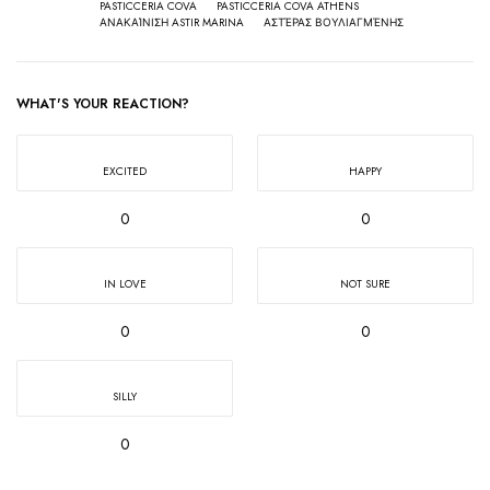
PASTICCERIA COVA
PASTICCERIA COVA ATHENS
ΑΝΑΚΑΊΝΙΣΗ ASTIR MARINA
ΑΣΤΈΡΑΣ ΒΟΥΛΙΑΓΜΈΝΗΣ
WHAT'S YOUR REACTION?
EXCITED
HAPPY
0
0
IN LOVE
NOT SURE
0
0
SILLY
0