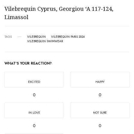
Vilebrequin Cyprus, Georgiou ‘A 117-124,
Limassol
TAGS
VILEBREQUIN
VILEBREQUIN PARIS 2024
VILEBREQUIN SWIMWEAR
WHAT'S YOUR REACTION?
EXCITED
HAPPY
0
0
IN LOVE
NOT SURE
0
0