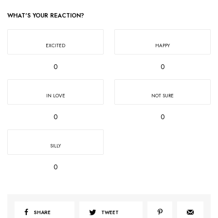
WHAT'S YOUR REACTION?
EXCITED
HAPPY
0
0
IN LOVE
NOT SURE
0
0
SILLY
0
SHARE
TWEET