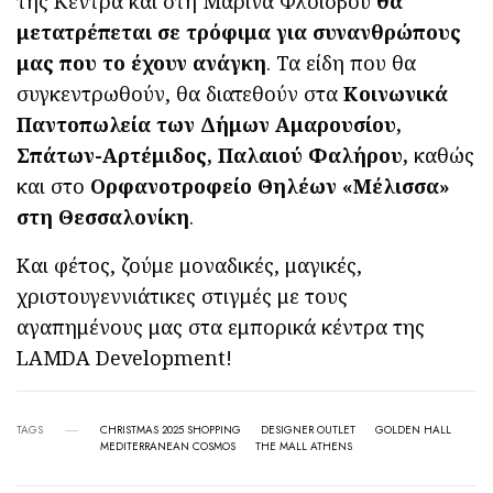
της Κέντρα και στη Μαρίνα Φλοίσβου
θα
μετατρέπεται σε τρόφιμα για συνανθρώπους
μας που το έχουν ανάγκη
. Τα είδη που θα
συγκεντρωθούν, θα διατεθούν στα
Κοινωνικά
Παντοπωλεία των Δήμων Αμαρουσίου,
Σπάτων-Αρτέμιδος, Παλαιού Φαλήρου,
καθώς
και στο
Ορφανοτροφείο Θηλέων «Μέλισσα»
στη Θεσσαλονίκη
.
Και φέτος, ζούμε μοναδικές, μαγικές,
χριστουγεννιάτικες στιγμές με τους
αγαπημένους μας στα εμπορικά κέντρα της
LAMDA Development!
TAGS
CHRISTMAS 2025 SHOPPING
DESIGNER OUTLET
GOLDEN HALL
MEDITERRANEAN COSMOS
THE MALL ATHENS