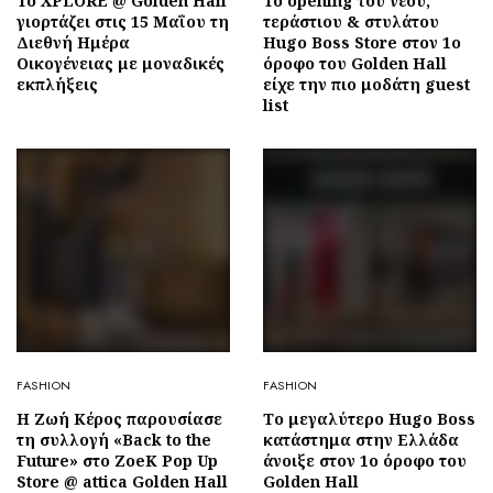
To XPLORE @ Golden Hall
To opening του νέου,
γιορτάζει στις 15 Μαΐου τη
τεράστιου & στυλάτου
Διεθνή Ημέρα
Hugo Boss Store στον 1ο
Οικογένειας με μοναδικές
όροφο του Golden Hall
εκπλήξεις
είχε την πιο μοδάτη guest
list
FASHION
FASHION
Η Ζωή Κέρος παρουσίασε
Το μεγαλύτερο Hugo Boss
τη συλλογή «Back to the
κατάστημα στην Ελλάδα
Future» στο ZoeK Pop Up
άνοιξε στον 1ο όροφο του
Store @ attica Golden Hall
Golden Hall