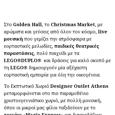
Στο
Golden Hall
, το
Christmas
Market
, με
αρώματα και γεύσεις από όλον τον κόσμο,
live
μουσική
που γεμίζει την ατμόσφαιρα με
εορταστικές μελωδίες,
παιδικές θεατρικές
παραστάσεις
, πολύ παιχνίδι με τα
LEGO
®
DUPLO
® και δράσεις για καλό σκοπό με
τη
LEGO
® δημιουργούν μία αξέχαστη
εορταστική εμπειρία για όλη την οικογένεια.
Το Εκπτωτικό Χωριό
Designer Outlet Athens
μεταμορφώνεται στο πιο παραμυθένιο
χριστουγεννιάτικο χωριό, με πολλή μουσική,
όπου οι μικροί μας φίλοι ταξιδεύουν με το
τρενάκι «Magic Express»
και διασκεδάζουν