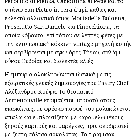
Pecorino di Pienza, Caciottona al Pepe και το
σπάνιο San Pietro in cera d’api, καθώς και
εκλεκτά αλλαντικά όπως Mortadella Bologna,
Prosciutto San Daniele και Finocchiona, τα
οποία κόβονται επί τόπου σε λεπτές φέτες με
την εντυπωσιακή κόκκινη vintage μηχανή κοπής
και σερβίρονται με αγκινάρες Τήνου, σαλάμι
σύκου Ευβοίας και διαλεκτές ελιές.
Η εμπειρία ολοκληρώνεται ιδανικά με τις
εξαιρετικές γλυκές δημιουργίες του Pastry Chef
Αλέξανδρου Κούφα. Το θεαματικό
Armenonville ετοιμάζεται μπροστά στους
επισκέπτες, με φρέσκο παρφέ που μαλακώνεται
απαλά και εμπλουτίζεται με καραμελωμένους
ξηρούς καρπούς και μαρέγκες, πριν σερβιριστεί
με ζεστή σάλτσα σοκολάτας. Το τιραμισού