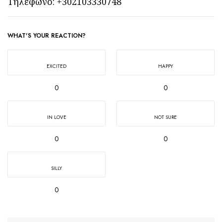
Τηλέφωνο: +302103330748
WHAT'S YOUR REACTION?
EXCITED
HAPPY
0
0
IN LOVE
NOT SURE
0
0
SILLY
0