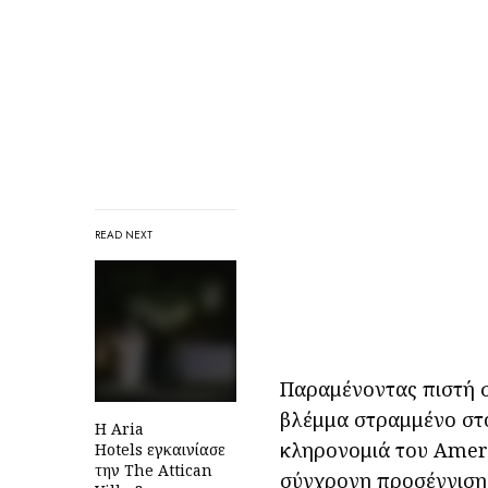
READ NEXT
Παραμένοντας πιστή σ
βλέμμα στραμμένο στο
H Aria
κληρονομιά του Ameri
Hotels εγκαινίασε
την The Attican
σύγχρονη προσέγγιση.