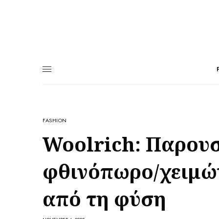
FASHION
Woolrich: Παρουσ
φθινόπωρο/χειμών
από τη φύση