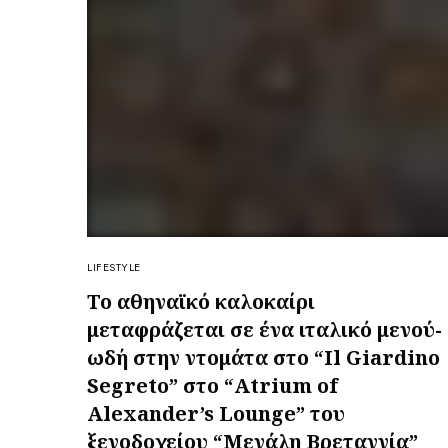
LIFESTYLE
Το αθηναϊκό καλοκαίρι
μεταφράζεται σε ένα ιταλικό μενού-
ωδή στην ντομάτα στο “Il Giardino
Segreto” στο “Atrium of
Alexander’s Lounge” του
ξενοδοχείου “Μεγάλη Βρεταννία”