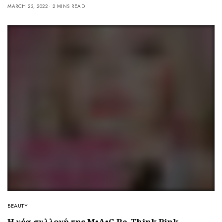
MARCH 23, 2022
2 MINS READ
BEAUTY
Η νέα συλλογή της M•A•C Re-Think Pink