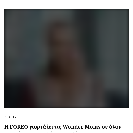
BEAUTY
H FOREO γιορτάζει τις Wonder Moms σε όλον