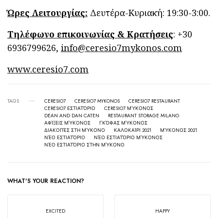
Ώρες Λειτουργίας:
Δευτέρα-Κυριακή: 19:30-3:00.
Τηλέφωνο επικοινωνίας & Κρατήσεις
: +30
6936799626,
info@ceresio7mykonos.com
www.ceresio7.com
TAGS
CERESIO7
CERESIO7 MYKONOS
CERESIO7 RESTAURANT
CERESIO7 ΕΣΤΙΑΤΌΡΙΟ
CERESIO7 ΜΎΚΟΝΟΣ
DEAN AND DAN CATEN
RESTAURANT STORAGE MILANO
ΑΦΊΞΕΙΣ ΜΎΚΟΝΟΣ
ΓΚΌΦΑΣ ΜΎΚΟΝΟΣ
ΔΙΑΚΟΠΈΣ ΣΤΗ ΜΎΚΟΝΟ
ΚΑΛΟΚΑΊΡΙ 2021
ΜΎΚΟΝΟΣ 2021
ΝΈΟ ΕΣΤΙΑΤΌΡΙΟ
ΝΈΟ ΕΣΤΙΑΤΌΡΙΟ ΜΎΚΟΝΟΣ
ΝΈΟ ΕΣΤΙΑΤΌΡΙΟ ΣΤΗΝ ΜΎΚΟΝΟ
WHAT'S YOUR REACTION?
EXCITED
HAPPY