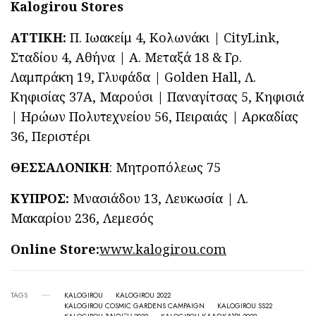
Kalogirou
Stores
ΑΤΤΙΚΗ:
Π. Ιωακείμ 4, Κολωνάκι | CityLink,
Σταδίου 4, Αθήνα | Α. Mεταξά 18 & Γρ.
Λαμπράκη 19, Γλυφάδα | Golden Hall, Λ.
Κηφισίας 37Α, Μαρούσι | Παναγίτσας 5, Κηφισιά
| Ηρώων Πολυτεχνείου 56, Πειραιάς | Αρκαδίας
36, Περιστέρι
ΘΕΣΣΑΛΟΝΙΚΗ
: Μητροπόλεως 75
ΚΥΠΡΟΣ:
Μνασιάδου 13, Λευκωσία | Λ.
Μακαρίου 236, Λεμεσός
Online Store:
www.kalogirou.com
TAGS
KALOGIROU
KALOGIROU 2022
KALOGIROU COSMIC GARDENS CAMPAIGN
KALOGIROU SS22