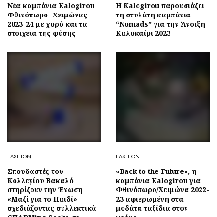
Νέα καμπάνια Kalogirou
Η Kalogirou παρουσιάζει
Φθινόπωρο- Χειμώνας
τη στυλάτη καμπάνια
2023-24 με χορό και τα
“Nomads” για την Άνοιξη-
στοιχεία της φύσης
Καλοκαίρι 2023
FASHION
FASHION
Σπουδαστές του
«Back to the Future», η
Κολλεγίου Βακαλό
καμπάνια Kalogirou για
στηρίζουν την Ένωση
Φθινόπωρο/Χειμώνα 2022-
«Μαζί για το Παιδί»
23 αφιερωμένη στα
σχεδιάζοντας συλλεκτικά
μοδάτα ταξίδια στον