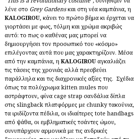
“
This
is
a
revolutionary
costume
”,
συνήθιζαν να
λένε στο
Grey
Gardens
και στη νέα καμπάνια, η
KALOGIROU
, κάνει το πρώτο βήμα κι έρχεται να
γιορτάσει με φως, τόλμη και χρώμα ακριβώς
αυτό: το πως ο καθένας μας μπορεί να
δημιουργήσει τον προσωπικό του «κόσμο»
επιλέγοντας αυτά που μας χαρακτηρίζουν. Μέσα
από την καμπάνια, η
KALOGIROU
αγκαλιάζει
τις τάσεις της χρονιάς αλλά πρεσβεύει
παράλληλα και τις διαχρονικές αξίες της. Σχέδια
όπως τα πολύχρωμα kitten mules που
αστράφτουν, φίνα cage strap σανδάλια δίπλα
στις slingback πλατφόρμες με chunky τακούνια,
τα ιριδίζοντα πέδιλα, οι ιδιαίτερες tote handbags
από ψάθα, οι εμβληματικές τσάντες ώμου,
συνυπάρχουν αρμονικά με τις ανδρικές