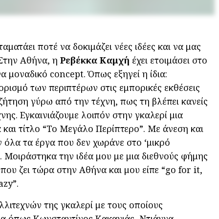
ταματάει ποτέ να δοκιμάζει νέες ιδέες και να μας
 Στην Αθήνα, η
Ρεβέκκα Καμχή
έχει ετοιμάσει στο
α μοναδικό concept. Όπως εξηγεί η ίδια:
ορισμό των περιπτέρων στις εμπορικές εκθέσεις
ζήτηση γύρω από την τέχνη, πως τη βλέπει κανείς
χνης. Εγκαινιάζουμε λοιπόν στην γκαλερί μια
 και τίτλο “Το Μεγάλο Περίπτερο”. Με άνεση και
ν όλα τα έργα που δεν χωράνε στο ‘μικρό
. Μοιράστηκα την ιδέα μου με μια διεθνούς φήμης
ου ζει τώρα στην Αθήνα και μου είπε “go for it,
azy”.
λλιτεχνών της γκαλερί με τους οποίους
ια όπως Κωνσταντίνος Κακανιάς, Ντιάννα