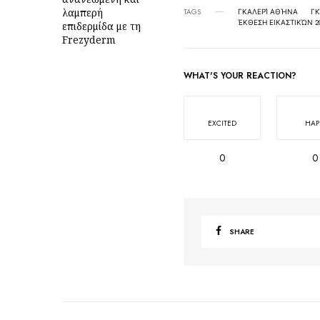
λαμπερή
TAGS
ΓΚΑΛΕΡΊ ΑΘΉΝΑ
ΓΚ
ΈΚΘΕΣΗ ΕΙΚΑΣΤΙΚΏΝ 2
επιδερμίδα με τη
Frezyderm
WHAT'S YOUR REACTION?
EXCITED
HAP
0
0
SHARE