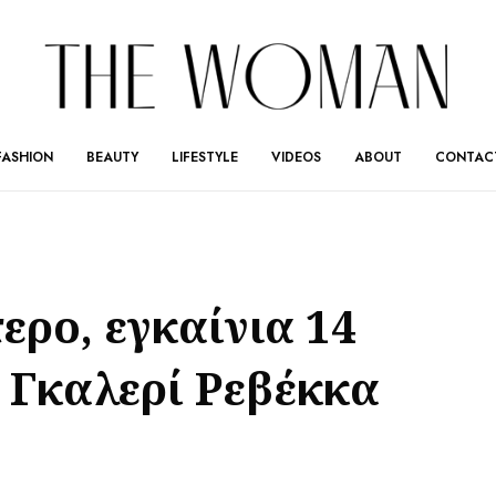
FASHION
BEAUTY
LIFESTYLE
VIDEOS
ABOUT
CONTAC
ερο, εγκαίνια 14
 Γκαλερί Ρεβέκκα