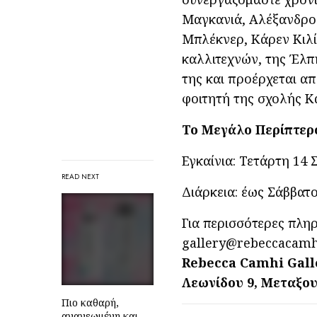
Μαγκανιά, Αλέξανδρος
Μπλέκνερ, Κάρεν Κιλί
καλλιτεχνών, της Έλπη
της και προέρχεται α
φοιτητή της σχολής 
Το Μεγάλο Περίπτερ
Εγκαίνια: Τετάρτη 14 
READ NEXT
Διάρκεια: έως Σάββατ
Για περισσότερες πλη
gallery@rebeccacamhi
Rebecca Camhi Gall
Λεωνίδου 9, Μεταξου
Πιο καθαρή,
ανανεωμένη και