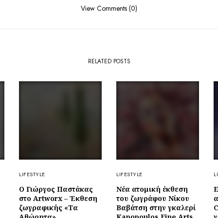
View Comments (0)
RELATED POSTS
LIFESTYLE
LIFESTYLE
L
Ο Γιώργος Παστάκας
Νέα ατομική έκθεση
Ε
στο Artworx – Έκθεση
του ζωγράφου Νίκου
α
ζωγραφικής «Τα
Βαβάτση στην γκαλερί
C
Αθώρητα»
Kapopoulos Fine Arts
γ