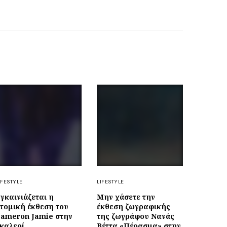
IFESTYLE
LIFESTYLE
γκαινιάζεται η
Μην χάσετε την
τομική έκθεση του
έκθεση ζωγραφικής
ameron Jamie στην
της ζωγράφου Νανάς
καλερί
Βέττα «Πέρασμα» στην