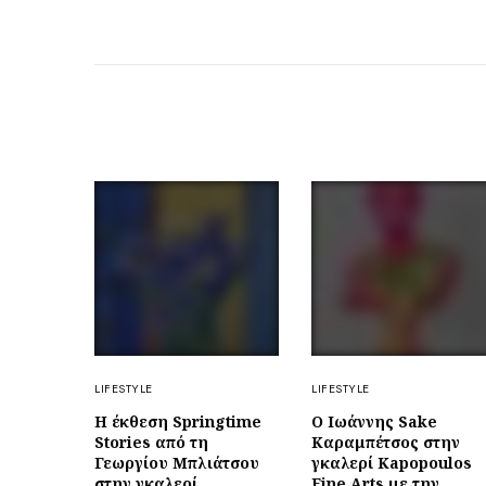
LIFESTYLE
LIFESTYLE
Η έκθεση Springtime
Ο Ιωάννης Sake
Stories από τη
Καραμπέτσος στην
Γεωργίου Μπλιάτσου
γκαλερί Kapopoulos
στην γκαλερί
Fine Arts με την