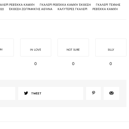
ΑΛΕΡΊ ΡΕΒΈΚΚΑ ΚΑΜΧΉ
ΓΚΑΛΕΡΊ ΡΕΒΈΚΚΑ ΚΑΜΧΉ ΈΚΘΕΣΗ
ΓΚΑΛΕΡΊ ΤΈΧΝΗΣ
022
ΈΚΘΕΣΗ ΖΩΓΡΑΦΙΚΉΣ ΑΘΉΝΑ
ΚΑΛΎΤΕΡΕΣ ΓΚΑΛΕΡΊ
ΡΕΒΈΚΚΑ ΚΑΜΧΉ
PY
IN LOVE
NOT SURE
SILLY
0
0
0
TWEET