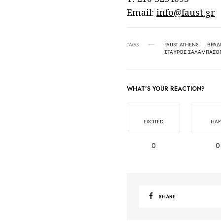
Email:
info@faust.gr
TAGS
FAUST ATHENS
ΒΡΑΔ
ΣΤΑΎΡΟΣ ΣΑΛΑΜΠΑΣΌ
WHAT'S YOUR REACTION?
EXCITED
HAP
0
0
SHARE