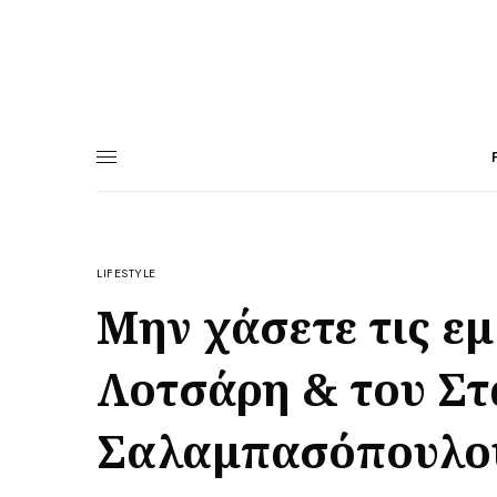
LIFESTYLE
Μην χάσετε τις εμ
Λοτσάρη & του Σ
Σαλαμπασόπουλου σ