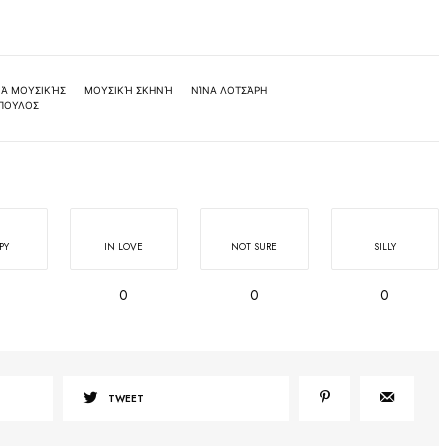
ΙΆ ΜΟΥΣΙΚΉΣ
ΜΟΥΣΙΚΉ ΣΚΗΝΉ
ΝΊΝΑ ΛΟΤΣΆΡΗ
ΠΟΥΛΟΣ
PY
IN LOVE
NOT SURE
SILLY
0
0
0
TWEET