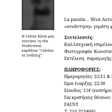
La pasiòn… Νίνα Λοτ
«συνάντηση» γεμάτη φ
Η Calvin Klein μας
Συντελεστές:
συστήνει τη νέα
Καλλιτεχνική επιμέλε
Underwear
καμπάνια “Calvins
Φωτογραφία: Κωνσταν
or nothing”
Εκτέλεση παραγωγής:
ΠΛΗΡΟΦΟΡΙΕΣ:
Ημερομηνίες: 25/11 & 2
Ώρα έναρξης: 22:30
Είσοδος: 15€ (εισιτήρ
Για κρατήσεις θέσεων:
FAUST
Τ. 210 3234095