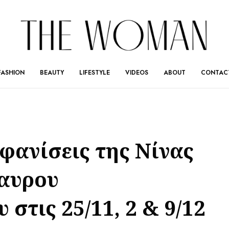
FASHION
BEAUTY
LIFESTYLE
VIDEOS
ABOUT
CONTAC
φανίσεις της Νίνας
ταυρου
τις 25/11, 2 & 9/12