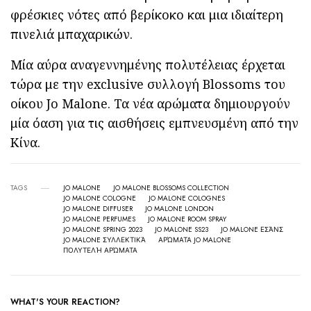
φρέσκιες νότες από βερίκοκο και μια ιδιαίτερη
πινελιά μπαχαρικών.
Μία αύρα αναγεννημένης πολυτέλειας έρχεται
τώρα με την exclusive συλλογή Blossoms του
οίκου Jo Malone. Τα νέα αρώματα δημιουργούν
μία όαση για τις αισθήσεις εμπνευσμένη από την
Κίνα.
TAGS
JO MALONE
JO MALONE BLOSSOMS COLLECTION
JO MALONE COLOGNE
JO MALONE COLOGNES
JO MALONE DIFFUSER
JO MALONE LONDON
JO MALONE PERFUMES
JO MALONE ROOM SPRAY
JO MALONE SPRING 2023
JO MALONE SS23
JO MALONE ΕΣΆΝΣ
JO MALONE ΣΥΛΛΕΚΤΙΚΆ
ΑΡΏΜΑΤΑ JO MALONE
ΠΟΛΥΤΕΛΉ ΑΡΏΜΑΤΑ
WHAT'S YOUR REACTION?