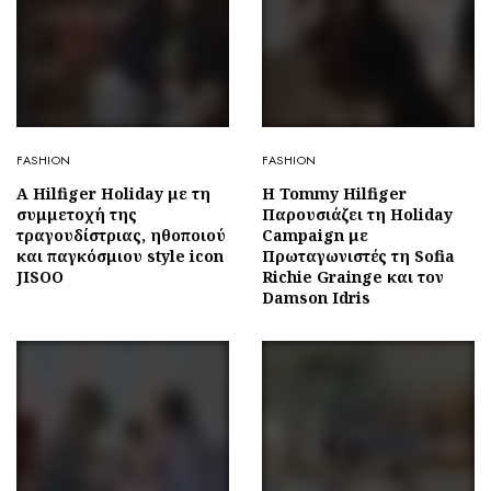
FASHION
FASHION
A Hilfiger Holiday με τη
Η Tommy Hilfiger
συμμετοχή της
Παρουσιάζει τη Holiday
τραγουδίστριας, ηθοποιού
Campaign με
και παγκόσμιου style icon
Πρωταγωνιστές τη Sofia
JISOO
Richie Grainge και τον
Damson Idris