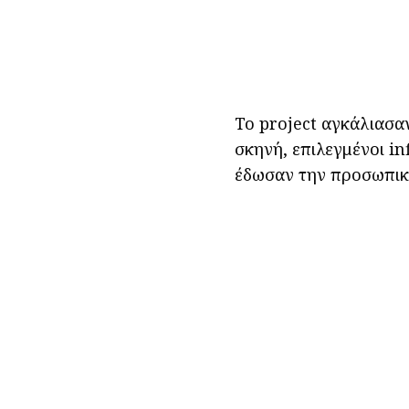
Το project αγκάλιασα
σκηνή, επιλεγμένοι in
έδωσαν την προσωπική