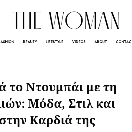
FASHION
BEAUTY
LIFESTYLE
VIDEOS
ABOUT
CONTAC
ά το Ντουμπάι με τη
ιών: Μόδα, Στιλ και
στην Καρδιά της