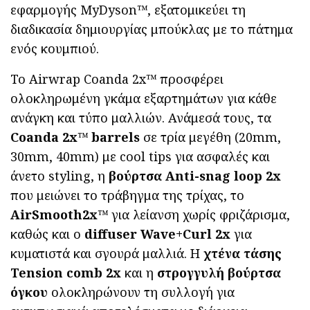
εφαρμογής MyDyson™, εξατομικεύει τη
διαδικασία δημιουργίας μπούκλας με το πάτημα
ενός κουμπιού.
Το Airwrap Coanda 2x™ προσφέρει
ολοκληρωμένη γκάμα εξαρτημάτων για κάθε
ανάγκη και τύπο μαλλιών. Ανάμεσά τους, τα
Coanda 2x™ barrels
σε τρία μεγέθη (20mm,
30mm, 40mm) με cool tips για ασφαλές και
άνετο styling, η
βούρτσα Anti-snag loop 2x
που μειώνει το τράβηγμα της τρίχας, το
AirSmooth2x™
για λείανση χωρίς φριζάρισμα,
καθώς και ο
diffuser Wave+Curl 2x
για
κυματιστά και σγουρά μαλλιά. Η
χτένα τάσης
Tension comb 2x
και η
στρογγυλή βούρτσα
όγκου
ολοκληρώνουν τη συλλογή για