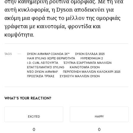
στην καθημερινή ρουτίνα ομορφιάς. Με τη νέα
αυτή κυκλοφορία, η Dyson αποδεικνύει για
ακόμη μια φορά πως το μέλλον της ομορφιάς
γράφεται με καινοτομία, φροντίδα και
κομψότητα.
TAGS
DYSON AIRWRAP COANDA 2X™
DYSON ΕΛΛΆΔΑ 2025
HAIR STYLING ΧΩΡΊΣ ΘΕΡΜΌΤΗΤΑ
HYPERDYMIUM 2
I.D. CURL ΛΕΙΤΟΥΡΓΊΑ
ΈΞΥΠΝΑ ΕΞΑΡΤΉΜΑΤΑ ΜΑΛΛΙΏΝ
ΕΠΑΓΓΕΛΜΑΤΙΚΌ STYLING
ΚΑΙΝΟΤΟΜΊΑ DYSON
ΝΈΟ DYSON AIRWRAP
ΠΕΡΙΠΟΊΗΣΗ ΜΑΛΛΙΏΝ ΚΑΛΟΚΑΊΡΙ 2025
ΠΡΟΣΤΑΣΊΑ ΤΡΊΧΑΣ
ΣΥΣΚΕΥΉ ΜΑΛΛΙΏΝ DYSON
WHAT'S YOUR REACTION?
EXCITED
HAPPY
0
0